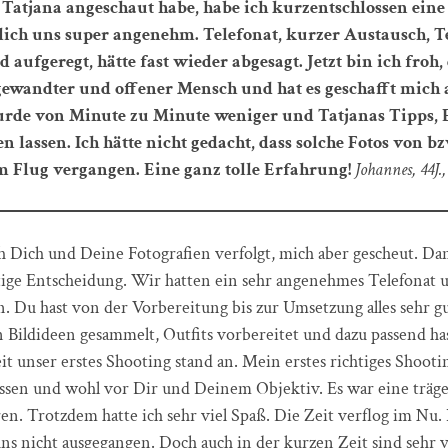
Tatjana angeschaut habe, habe ich kurzentschlossen eine
nlich uns super angenehm. Telefonat, kurzer Austausch,
aufgeregt, hätte fast wieder abgesagt. Jetzt bin ich froh,
zugewandter und offener Mensch und hat es geschafft mich
wurde von Minute zu Minute weniger und Tatjanas Tipps, 
 lassen. Ich hätte nicht gedacht, dass solche Fotos von 
 im Flug vergangen. Eine ganz tolle Erfahrung!
Johannes, 44J.,
ch Dich und Deine Fotografien verfolgt, mich aber gescheut. Da
tige Entscheidung. Wir hatten ein sehr angenehmes Telefonat un
 Du hast von der Vorbereitung bis zur Umsetzung alles sehr gut
 Bildideen gesammelt, Outfits vorbereitet und dazu passend ha
t unser erstes Shooting stand an. Mein erstes richtiges Shooting
lassen und wohl vor Dir und Deinem Objektiv. Es war eine träge
en. Trotzdem hatte ich sehr viel Spaß. Die Zeit verflog im Nu.
s nicht ausgegangen. Doch auch in der kurzen Zeit sind sehr vi