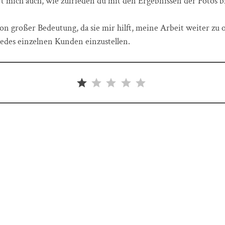
rt mich auch, wie zufrieden du mit den Ergebnissen der Fotos bi
n großer Bedeutung, da sie mir hilft, meine Arbeit weiter zu 
edes einzelnen Kunden einzustellen.
Bewertung: 1 von 5.