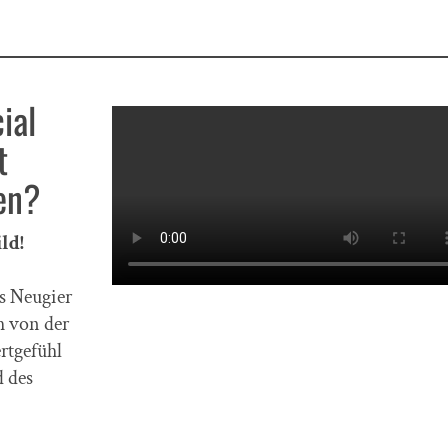
ial
t
en?
ld!
as Neugier
h von der
rtgefühl
d des