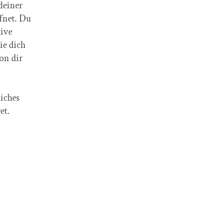
 deiner
fnet. Du
tive
ie dich
on dir
iches
et.