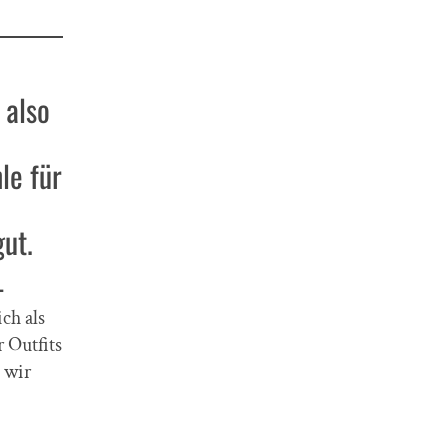
 also
le für
gut.
_
ch als
 Outfits
e wir