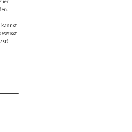
euer
den.
d kannst
bewusst
ast!