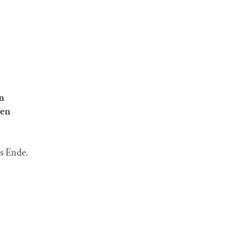
n
hen
is Ende.