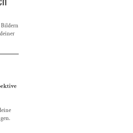
ch
 Bildern
 deiner
pektive
deine
ngen.